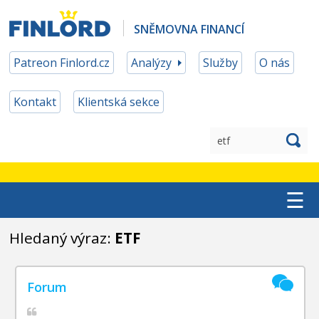
SNĚMOVNA FINANCÍ
Patreon Finlord.cz
Analýzy
Služby
O nás
Kontakt
Klientská sekce
☰
TOP ETF
Hledaný výraz:
ETF
MĚNOVÉ ZAJIŠTĚNÍ
PATREON ČLENSTVÍ