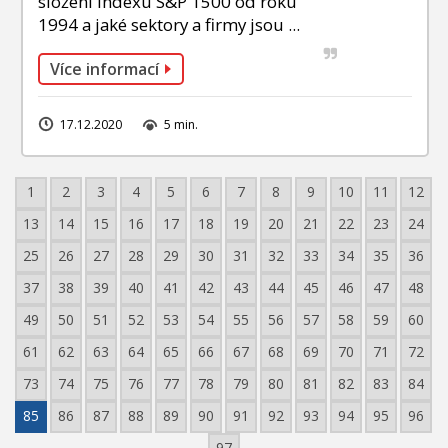
složení indexu S&P 1500 od roku
1994 a jaké sektory a firmy jsou ...
Více informací
17.12.2020
5 min.
1
2
3
4
5
6
7
8
9
10
11
12
13
14
15
16
17
18
19
20
21
22
23
24
25
26
27
28
29
30
31
32
33
34
35
36
37
38
39
40
41
42
43
44
45
46
47
48
49
50
51
52
53
54
55
56
57
58
59
60
61
62
63
64
65
66
67
68
69
70
71
72
73
74
75
76
77
78
79
80
81
82
83
84
85
86
87
88
89
90
91
92
93
94
95
96
97