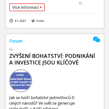
Více informací
4.1.2021
6 min.
ZVÝŠENÍ BOHATSTVÍ: PODNIKÁNÍ
A INVESTICE JSOU KLÍČOVÉ
Jak se tvoří bohatství jednotlivců či
celých národů? Ve svět se generuje
stále další a další přidaná ...