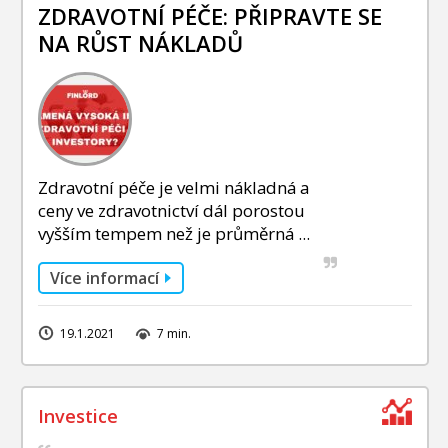
INVESTIČNÍ STRATEGIE
ZDRAVOTNÍ PÉČE: PŘIPRAVTE SE
NA RŮST NÁKLADŮ
FOND SLAVIC CAPITAL
PODÍLOVÉ FONDY
Zdravotní péče je velmi nákladná a
ceny ve zdravotnictví dál porostou
vyšším tempem než je průměrná ...
Více informací
19.1.2021
7 min.