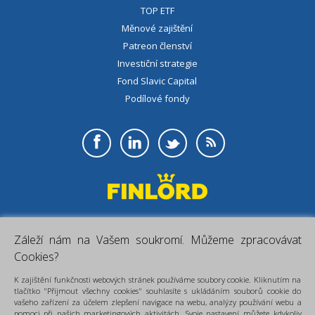
TOP ETF
Měnové zajištění
Patreon členství
Investiční strategie
Fond Slavic Capital
Podílové fondy
FINLORD
- sněmovna financí, investice,
Záleží nám na Vašem soukromí. Můžeme zpracovávat
spoření, všechno pro Vaše finance.
Cookies?
K zajištění funkčnosti webových stránek používáme soubory cookie. Kliknutím na
tlačítko "Přijmout všechny cookies" souhlasíte s ukládáním souborů cookie do
vašeho zařízení za účelem zlepšení navigace na webu, analýzy používání webu a
pomoci při našich marketingových aktivitách. Svoje nastavení můžete kdykoliv
Copyright 2015
FINLORD
Všechny práva vyhrazena