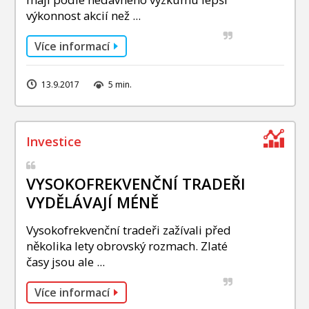
výkonnost akcií než ...
Více informací
13.9.2017
5 min.
VYSOKOFREKVENČNÍ TRADEŘI
VYDĚLÁVAJÍ MÉNĚ
Vysokofrekvenční tradeři zažívali před
několika lety obrovský rozmach. Zlaté
časy jsou ale ...
Více informací