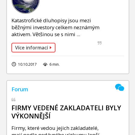
Katastrofické dluhopisy jsou mezi
běžnými investory celkem neznámým
aktivem. Většinou se s nimi ...
Více informací
10.10.2017
6 min.
FIRMY VEDENÉ ZAKLADATELI BYLY
VÝKONNĚJŠÍ
Firmy, které vedou jejich zakladatelé,
mají podle nedávného výzkumu lepší