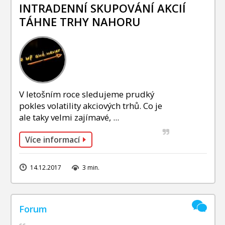
INVESTIČNÍ STRATEGIE
INTRADENNÍ SKUPOVÁNÍ AKCIÍ
TÁHNE TRHY NAHORU
FOND SLAVIC CAPITAL
PODÍLOVÉ FONDY
V letošním roce sledujeme prudký
pokles volatility akciových trhů. Co je
ale taky velmi zajímavé, ...
Více informací
14.12.2017
3 min.