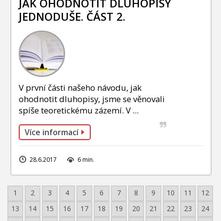
JAK OHODNOTIT DLUHOPISY
JEDNODUŠE. ČÁST 2.
V první části našeho návodu, jak
ohodnotit dluhopisy, jsme se věnovali
spíše teoretickému zázemí. V ...
Více informací
28.6.2017
6 min.
1
2
3
4
5
6
7
8
9
10
11
12
13
14
15
16
17
18
19
20
21
22
23
24