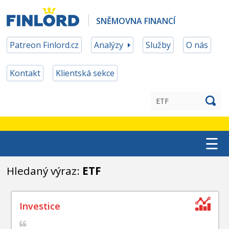
SNĚMOVNA FINANCÍ
Patreon Finlord.cz
Analýzy
Služby
O nás
Kontakt
Klientská sekce
☰
TOP ETF
Hledaný výraz:
ETF
MĚNOVÉ ZAJIŠTĚNÍ
PATREON ČLENSTVÍ