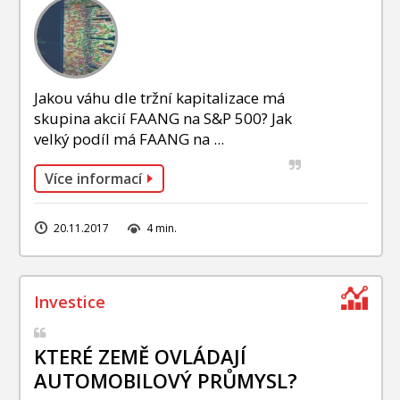
Jakou váhu dle tržní kapitalizace má
skupina akcií FAANG na S&P 500? Jak
velký podíl má FAANG na ...
Více informací
20.11.2017
4 min.
KTERÉ ZEMĚ OVLÁDAJÍ
AUTOMOBILOVÝ PRŮMYSL?