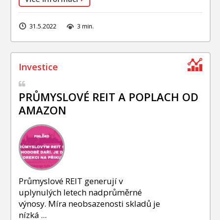
31.5.2022
3 min.
PRŮMYSLOVÉ REIT A POPLACH OD
AMAZON
Průmyslové REIT generují v
uplynulých letech nadprůměrné
výnosy. Míra neobsazenosti skladů je
nízká ...