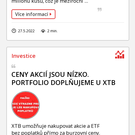
milionu kusů, což je meziroční ...
Více informací
27.5.2022
2 min.
CENY AKCIÍ JSOU NÍZKO.
PORTFOLIO DOPLŇUJEME U XTB
XTB umožňuje nakupovat akcie a ETF
bez poplatků přímo za burzovní ceny.