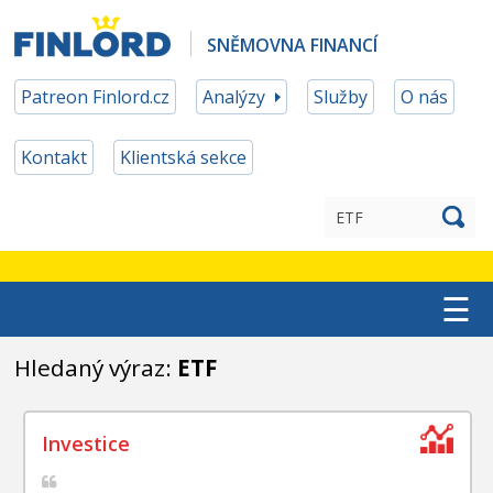
SNĚMOVNA FINANCÍ
Patreon Finlord.cz
Analýzy
Služby
O nás
Kontakt
Klientská sekce
☰
TOP ETF
Hledaný výraz:
ETF
MĚNOVÉ ZAJIŠTĚNÍ
PATREON ČLENSTVÍ