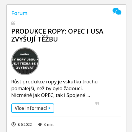
PRODUKCE ROPY: OPEC I USA
ZVYŠUJÍ TĚŽBU
Růst produkce ropy je vskutku trochu
pomalejší, než by bylo žádoucí.
Nicméně jak OPEC, tak i Spojené ...
Více informací
8.6.2022
6 min.