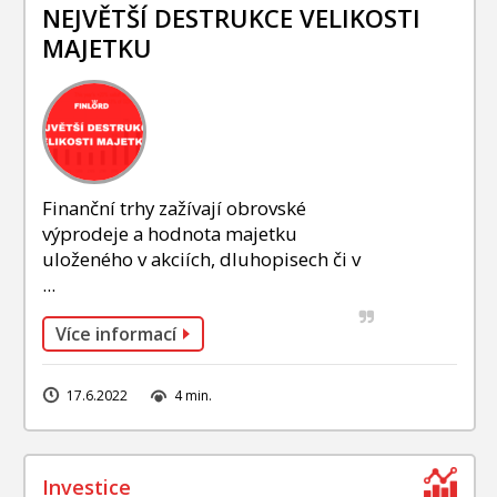
INVESTIČNÍ STRATEGIE
NEJVĚTŠÍ DESTRUKCE VELIKOSTI
MAJETKU
FOND SLAVIC CAPITAL
PODÍLOVÉ FONDY
Finanční trhy zažívají obrovské
výprodeje a hodnota majetku
uloženého v akciích, dluhopisech či v
...
Více informací
17.6.2022
4 min.