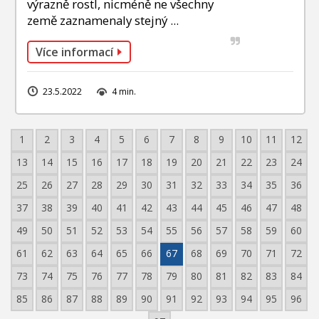
výrazně rostl, nicméně ne všechny
země zaznamenaly stejný ...
Více informací
23.5.2022
4 min.
1
2
3
4
5
6
7
8
9
10
11
12
13
14
15
16
17
18
19
20
21
22
23
24
25
26
27
28
29
30
31
32
33
34
35
36
37
38
39
40
41
42
43
44
45
46
47
48
49
50
51
52
53
54
55
56
57
58
59
60
61
62
63
64
65
66
67
68
69
70
71
72
73
74
75
76
77
78
79
80
81
82
83
84
85
86
87
88
89
90
91
92
93
94
95
96