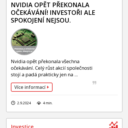
INVESTIČNÍ STRATEGIE
NVIDIA OPĚT PŘEKONALA
OČEKÁVÁNÍ! INVESTOŘI ALE
FOND SLAVIC CAPITAL
SPOKOJENÍ NEJSOU.
PODÍLOVÉ FONDY
Nvidia opět překonala všechna
očekávání. Celý růst akcií společnosti
stojí a padá prakticky jen na ...
Více informací
2.9.2024
4 min.