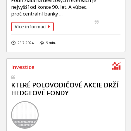
Podíl zlata na devizových rezervách je
nejvyšší od konce 90. let. A vůbec,
proč centrální banky ...
Více informací
23.7.2024
9 min.
KTERÉ POLOVODIČOVÉ AKCIE DRŽÍ
HEDGEOVÉ FONDY