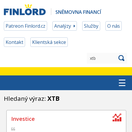
SNĚMOVNA FINANCÍ
Patreon Finlord.cz
Analýzy
Služby
O nás
Kontakt
Klientská sekce
☰
TOP ETF
Hledaný výraz:
XTB
MĚNOVÉ ZAJIŠTĚNÍ
PATREON ČLENSTVÍ