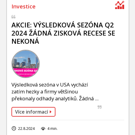
AKCIE: VÝSLEDKOVÁ SEZÓNA Q2
2024 ŽÁDNÁ ZISKOVÁ RECESE SE
NEKONÁ
Výsledková sezóna v USA vychází
zatím hezky a firmy většinou
překonaly odhady analytiků. Žádná ...
Více informací
22.8.2024
4 min.