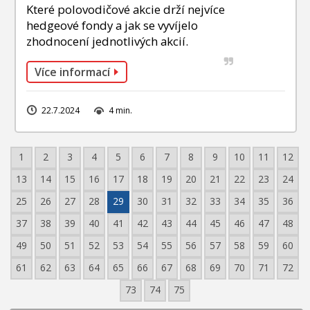
Které polovodičové akcie drží nejvíce
hedgeové fondy a jak se vyvíjelo
zhodnocení jednotlivých akcií.
Více informací
22.7.2024
4 min.
1
2
3
4
5
6
7
8
9
10
11
12
13
14
15
16
17
18
19
20
21
22
23
24
25
26
27
28
29
30
31
32
33
34
35
36
37
38
39
40
41
42
43
44
45
46
47
48
49
50
51
52
53
54
55
56
57
58
59
60
61
62
63
64
65
66
67
68
69
70
71
72
73
74
75