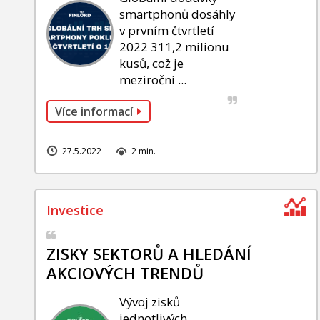
smartphonů dosáhly
v prvním čtvrtletí
2022 311,2 milionu
kusů, což je
meziroční ...
Více informací
27.5.2022
2 min.
ZISKY SEKTORŮ A HLEDÁNÍ
AKCIOVÝCH TRENDŮ
Vývoj zisků
jednotlivých