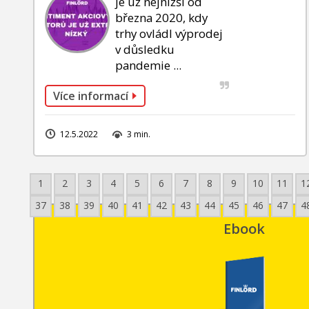
je už nejnižší od
března 2020, kdy
trhy ovládl výprodej
v důsledku
pandemie ...
Více informací
12.5.2022
3 min.
1
2
3
4
5
6
7
8
9
10
11
1
37
38
39
40
41
42
43
44
45
46
47
4
Ebook