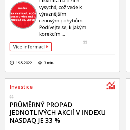
Likvidita na trzích
vysychá, což vede k
výraznějším
cenovým pohybům.
Podívejte se, k jakým
korekcím ...
Více informací
19.5.2022
3 min.
PRŮMĚRNÝ PROPAD
JEDNOTLIVÝCH AKCIÍ V INDEXU
NASDAQ JE 33 %