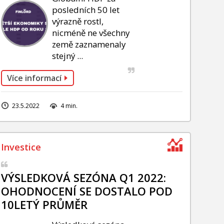
posledních 50 let
výrazně rostl,
nicméně ne všechny
země zaznamenaly
stejný ...
Více informací
23.5.2022
4 min.
VÝSLEDKOVÁ SEZÓNA Q1 2022:
OHODNOCENÍ SE DOSTALO POD
10LETÝ PRŮMĚR