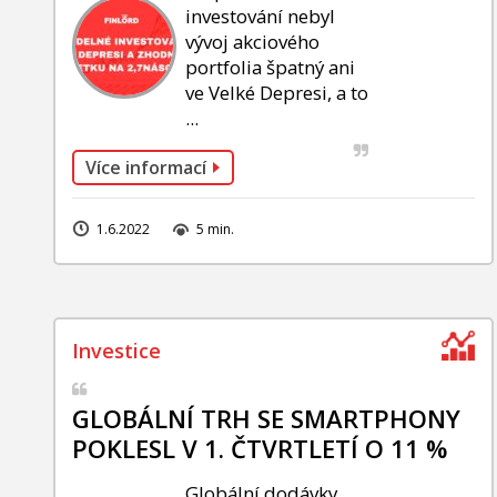
investování nebyl
vývoj akciového
portfolia špatný ani
ve Velké Depresi, a to
...
Více informací
1.6.2022
5 min.
GLOBÁLNÍ TRH SE SMARTPHONY
POKLESL V 1. ČTVRTLETÍ O 11 %
Globální dodávky