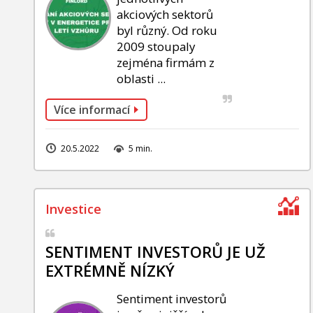
akciových sektorů
byl různý. Od roku
2009 stoupaly
zejména firmám z
oblasti ...
Více informací
20.5.2022
5 min.
SENTIMENT INVESTORŮ JE UŽ
EXTRÉMNĚ NÍZKÝ
Sentiment investorů