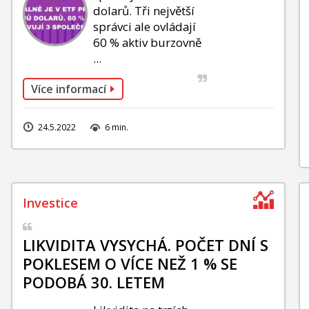
dolarů. Tři největší
správci ale ovládají
60 % aktiv burzovně
...
Více informací
24.5.2022
6 min.
LIKVIDITA VYSYCHÁ. POČET DNÍ S
POKLESEM O VÍCE NEŽ 1 % SE
PODOBÁ 30. LETEM