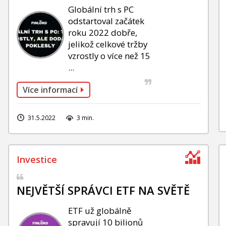
Globální trh s PC
odstartoval začátek
roku 2022 dobře,
jelikož celkové tržby
vzrostly o více než 15
...
Více informací
31.5.2022
3 min.
NEJVĚTŠÍ SPRÁVCI ETF NA SVĚTĚ
ETF už globálně
spravují 10 bilionů