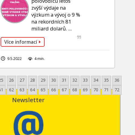
polovodičů letos
zvýší výdaje na
výzkum a vývoj o 9 %
na rekordních 81
miliard dolarů. ...
Více informací
9.5.2022
4 min.
25
26
27
28
29
30
31
32
33
34
35
36
61
62
63
64
65
66
67
68
69
70
71
72
Newsletter