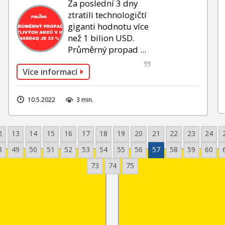
Za poslední 3 dny
ztratili technologičtí
giganti hodnotu více
než 1 bilion USD.
Průměrný propad ...
Více informací
10.5.2022
3 min.
2
13
14
15
16
17
18
19
20
21
22
23
24
8
49
50
51
52
53
54
55
56
57
58
59
60
73
74
75