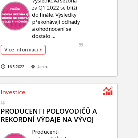
Výsledková sezóna
za Q1 2022 se blíží
do finále. Výsledky
překonávají odhady
a ohodnocení se
dostalo ...
Více informací
16.5.2022
4 min.
PRODUCENTI POLOVODIČŮ A
REKORDNÍ VÝDAJE NA VÝVOJ
Producenti