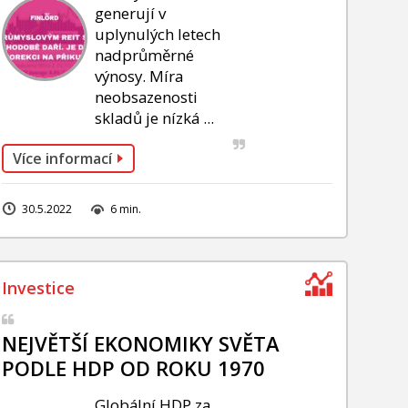
generují v
uplynulých letech
nadprůměrné
výnosy. Míra
neobsazenosti
skladů je nízká ...
Více informací
30.5.2022
6 min.
NEJVĚTŠÍ EKONOMIKY SVĚTA
PODLE HDP OD ROKU 1970
Globální HDP za