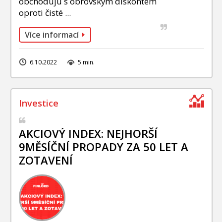
obchodujú s obrovským diskontem
oproti čisté ...
Více informací
6.10.2022
5 min.
AKCIOVÝ INDEX: NEJHORŠÍ
9MĚSÍČNÍ PROPADY ZA 50 LET A
ZOTAVENÍ