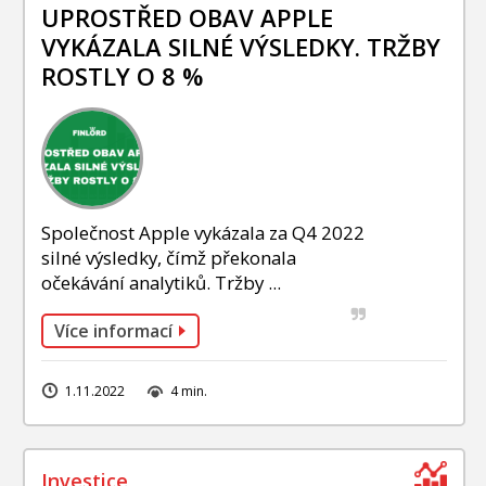
INVESTIČNÍ STRATEGIE
UPROSTŘED OBAV APPLE
VYKÁZALA SILNÉ VÝSLEDKY. TRŽBY
FOND SLAVIC CAPITAL
ROSTLY O 8 %
PODÍLOVÉ FONDY
Společnost Apple vykázala za Q4 2022
silné výsledky, čímž překonala
očekávání analytiků. Tržby ...
Více informací
1.11.2022
4 min.