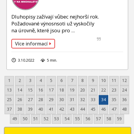
Dluhopisy zažívají vůbec nejhorší rok.
Požadované výnosnsoti už vyskočily
na úrovně, které jsou pro ...
Více informací
3.10.2022
5 min.
1
2
3
4
5
6
7
8
9
10
11
12
13
14
15
16
17
18
19
20
21
22
23
24
25
26
27
28
29
30
31
32
33
34
35
36
37
38
39
40
41
42
43
44
45
46
47
48
49
50
51
52
53
54
55
56
57
58
59