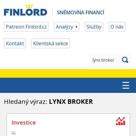
SNĚMOVNA FINANCÍ
Patreon Finlord.cz
Analýzy
Služby
O nás
Kontakt
Klientská sekce
☰
TOP ETF
Hledaný výraz:
LYNX BROKER
MĚNOVÉ ZAJIŠTĚNÍ
PATREON ČLENSTVÍ