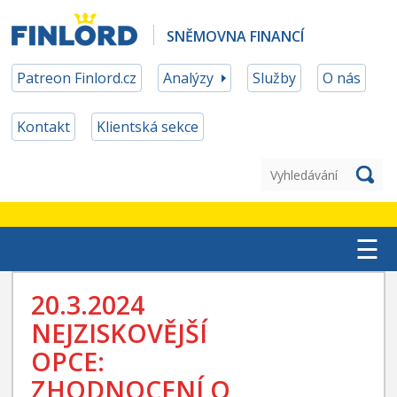
SNĚMOVNA FINANCÍ
Patreon Finlord.cz
Analýzy
Služby
O nás
Kontakt
Klientská sekce
☰
TOP ETF
20.3.2024
NEJZISKOVĚJŠÍ
MĚNOVÉ ZAJIŠTĚNÍ
OPCE:
PATREON ČLENSTVÍ
ZHODNOCENÍ O