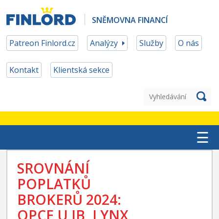
SNĚMOVNA FINANCÍ
Patreon Finlord.cz
Analýzy
Služby
O nás
Kontakt
Klientská sekce
☰
TOP ETF
SROVNÁNÍ
POPLATKŮ
MĚNOVÉ ZAJIŠTĚNÍ
BROKERŮ 2024:
PATREON ČLENSTVÍ
OPCE U IB, LYNX,