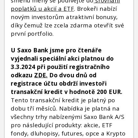
směnu měny se podívejte do
srovnání
poplatků u akcií a ETF
. Brokeři nabízí
novým investorům atraktivní bonusy,
díky čemuž lze zcela zdarma otevřít své
první portfolio.
U Saxo Bank jsme pro čtenáře
vyjednali speciální akci platnou do
3.3.2024 při použití registračního
odkazu
ZDE.
Do dvou dnů od
registrace účtu obdrží investoři
transakční kredit v hodnotě 200 EUR.
Tento transakční kredit je platný po
dobu tří měsíců. Nabídka je platná na
všechny trhy nabízenými Saxo Bank A/S
pro následující produkty: akcie, ETF
fondy, dluhopisy, futures, opce a Krypto