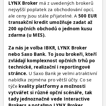
LYNX Broker
má z uvedených brokerů
nejvyšší poplatek za obchodování opcí,
ale ceny jsou stále přijatelné. A
500 EUR
transakční kredit umožňuje zadat až
200 opčních obchodů o jednom kusu
zdarma (u MES).
Za nás je volba IBKR, LYNX Broker
nebo Saxo Bank. To jsou brokeři, kteří
zvládají komplexnost opčních trhů po
technické, realizační i reportingové
stránce.
U Saxo Bank je velmi atraktivní
nabídka zejména pro větší účty. Co se
týče
kvality platformy a možnosti
vytvářet si různé opční scénáře, tak
tady jednoznačné vede Interactive
Brokers a potažmo LYNX Broker