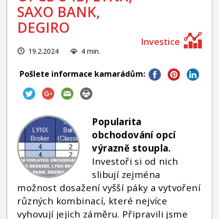
INVESTIČNÍ STRATEGIE
SAXO BANK,
FOND SLAVIC CAPITAL
DEGIRO
PODÍLOVÉ FONDY
19.2.2024
4 min.
Pošlete informace kamarádům:
Popularita
obchodování opcí
výrazně stoupla.
Investoři si od nich
slibují zejména
možnost dosažení vyšší páky a vytvoření
různých kombinací, které nejvíce
vyhovují jejich záměru. Připravili jsme