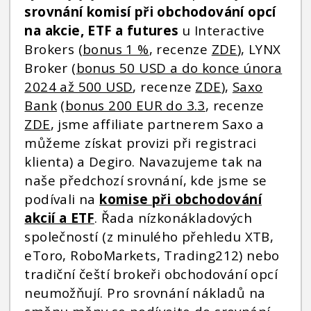
srovnání komisí při obchodování opcí
na akcie, ETF a futures
u Interactive
Brokers (
bonus 1 %
, recenze
ZDE
), LYNX
Broker (
bonus 50 USD a do konce února
2024 až 500 USD
, recenze
ZDE
),
Saxo
Bank
(
bonus 200 EUR do 3.3
, recenze
ZDE
, jsme affiliate partnerem Saxo a
můžeme získat provizi při registraci
klienta) a Degiro. Navazujeme tak na
naše předchozí srovnání, kde jsme se
podívali na
komise při obchodování
akcií a ETF
. Řada nízkonákladových
společností (z minulého přehledu XTB,
eToro, RoboMarkets, Trading212) nebo
tradiční čeští brokeři obchodování opcí
neumožňují. Pro srovnání nákladů na