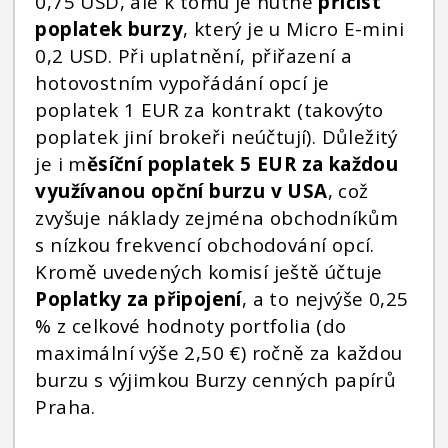
0,75 USD, ale k tomu je nutné
přičíst
poplatek burzy
, který je u Micro E-mini
0,2 USD. Při uplatnění, přiřazení a
hotovostním vypořádání opcí je
poplatek 1 EUR za kontrakt (takovýto
poplatek jiní brokeři neúčtují). Důležitý
je i m
ěsíční poplatek 5 EUR za každou
využívanou opční burzu v USA
, což
zvyšuje náklady zejména obchodníkům
s nízkou frekvencí obchodování opcí.
Kromě uvedených komisí ještě účtuje
Poplatky za připojení
, a to nejvýše 0,25
% z celkové hodnoty portfolia (do
maximální výše 2,50 €) ročně za každou
burzu s výjimkou Burzy cenných papírů
Praha.