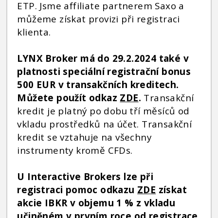
ETP. Jsme affiliate partnerem Saxo a
můžeme získat provizi při registraci
klienta.
LYNX Broker má do 29.2.2024 také v
platnosti speciální registrační bonus
500 EUR v transakčních kreditech.
Můžete použít odkaz
ZDE
.
Transakční
kredit je platný po dobu tří měsíců od
vkladu prostředků na účet. Transakční
kredit se vztahuje na všechny
instrumenty kromě CFDs.
U Interactive Brokers lze při
registraci pomoc odkazu
ZDE
získat
akcie IBKR v objemu 1 % z vkladu
učiněném v prvním roce od registrace.