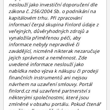
neslouží jako investiční doporučení dle
zákona č. 256/2004 Sb. o podnikání na
kapitálovém trhu. Při zpracování
informací čerpá skupina Finlord údaje z
veřejných, důvěryhodných zdrojů a
vynaložila přiměřenou péči, aby
informace nebyly nepravdivé či
zavádějící, nicméně nikterak nezaručuje
jejich správnost a neměnnost. Zde
uvedené informace neslouží jako
nabídka nebo výzva k nákupu či prodeji
finančních instrumentů ani nejsou
návrhem na uzavření smlouvy. Portál
finlord.cz má uzavřené partnerství s
některými společnostmi, které jsou
zmíněné v obsahu portálu. Pokud čtenář