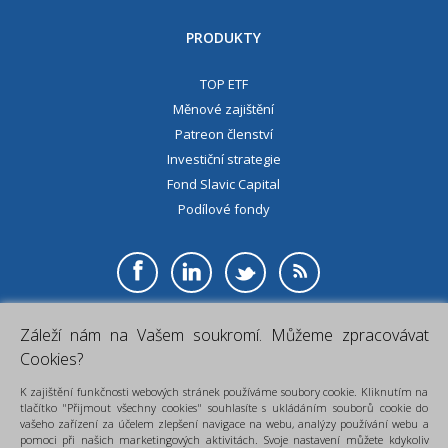
PRODUKTY
TOP ETF
Měnové zajištění
Patreon členství
Investiční strategie
Fond Slavic Capital
Podílové fondy
Záleží nám na Vašem soukromí. Můžeme zpracovávat
Cookies?
K zajištění funkčnosti webových stránek používáme soubory cookie. Kliknutím na
FINLORD
- sněmovna financí, investice, spoření, všechno pro Vaše
tlačítko "Přijmout všechny cookies" souhlasíte s ukládáním souborů cookie do
finance.
vašeho zařízení za účelem zlepšení navigace na webu, analýzy používání webu a
×
pomoci při našich marketingových aktivitách. Svoje nastavení můžete kdykoliv