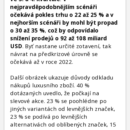
nejpravděpodobnějším scénáři
očekává pokles trhu o 22 až 25 % a v
nejhorším scénáři by mohl být propad
o 30 až 35 %
,
což by odpovídalo
snížení prodejů o 92 až 108 miliard
USD
. Byť nastane určité zotavení, tak
návrat na předkrizové úrovně se
očekává až v roce 2022.
Další obrázek ukazuje důvody odkladu
nákupů luxusního zboží. 40 %
dotázaných uvedlo, že počkají na
slevové akce. 23 % se poohlédne po
jiných variantách od levnějších značek,
23 % se podívá po levnějších
alternativách od oblíbených značek, 15