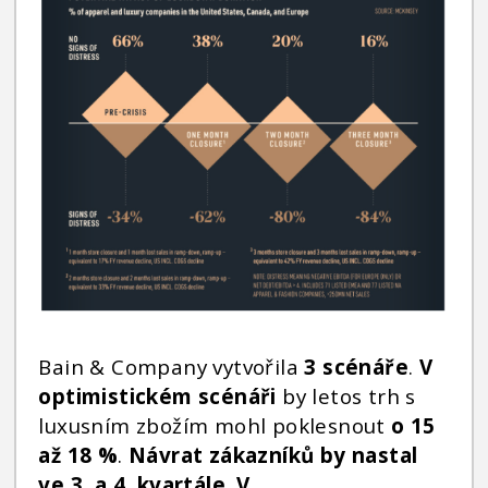
Bain & Company vytvořila
3 scénáře
.
V
optimistickém scénáři
by letos trh s
luxusním zbožím mohl poklesnout
o 15
až 18 %
.
Návrat zákazníků by nastal
ve 3. a 4. kvartále
.
V