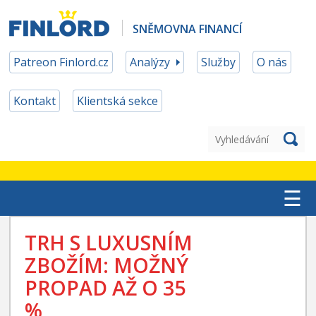
SNĚMOVNA FINANCÍ
Patreon Finlord.cz
Analýzy
Služby
O nás
Kontakt
Klientská sekce
☰
TOP ETF
TRH S LUXUSNÍM
ZBOŽÍM: MOŽNÝ
MĚNOVÉ ZAJIŠTĚNÍ
PROPAD AŽ O 35
PATREON ČLENSTVÍ
%