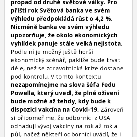
propad od druhé světové války. Pro
příští rok Světová banka ve svém
výhledu předpokládá růst o 4,2 %.
Nicméně banka ve svém výhledu
upozorňuje, že okolo ekonomických
vyhlídek panuje stále velká nejistota.
Podle ní je možný ještě horší
ekonomický scénář, pakliže bude trvat
déle, než se zdravotnická krize dostane
pod kontrolu. V tomto kontextu
nezapomínejme na slova šéfa Fedu
Powella, který uvedl, že plné oživení
bude možné až tehdy, kdy bude k
dispozici vakcína na Covid-19.
Zároveň
si připomeňme, že odborníci z USA
odhadují vývoj vakcíny na rok až rok a
půl, načež někteří odborníci uvádí, že i