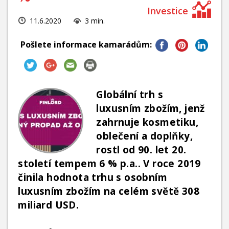
INVESTIČNÍ STRATEGIE
11.6.2020
3 min.
FOND SLAVIC CAPITAL
PODÍLOVÉ FONDY
Pošlete informace kamarádům:
Globální trh s
luxusním zbožím, jenž
zahrnuje kosmetiku,
oblečení a doplňky,
rostl od 90. let 20.
století tempem 6 % p.a.. V roce 2019
činila hodnota trhu s osobním
luxusním zbožím na celém světě 308
miliard USD.