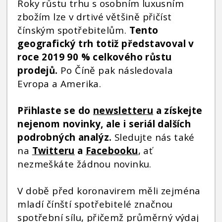
Roky růstu trhu s osobním luxusním
zbožím lze v drtivé většině přičíst
čínským spotřebitelům.
Tento
geografický trh totiž představoval v
roce 2019 90 % celkového růstu
prodejů.
Po Číně pak následovala
Evropa a Amerika.
Přihlaste se do
newsletteru
a získejte
nejenom novinky, ale i seriál dalších
podrobných analýz.
Sledujte nás také
na
Twitteru
a
Facebooku
, ať
nezmeškáte žádnou novinku.
V době před koronavirem měli zejména
mladí čínští spotřebitelé značnou
spotřební sílu, přičemž průměrný výdaj