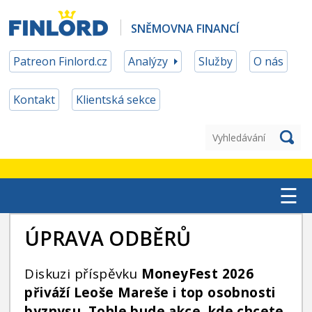
SNĚMOVNA FINANCÍ
Patreon Finlord.cz
Analýzy
Služby
O nás
Kontakt
Klientská sekce
☰
TOP ETF
ÚPRAVA ODBĚRŮ
MĚNOVÉ ZAJIŠTĚNÍ
Diskuzi příspěvku
MoneyFest 2026
PATREON ČLENSTVÍ
přiváží Leoše Mareše i top osobnosti
byznysu. Tohle bude akce, kde chcete