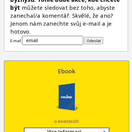
INVESTIČNÍ STRATEGIE
být
můžete sledovat bez toho, abyste
FOND SLAVIC CAPITAL
zanechal/a komentář. Skvělé, že ano?
Jenom nám zanechte svůj e-mail a je
PODÍLOVÉ FONDY
hotovo.
E-mail
Ebook
o investicích
Více informací