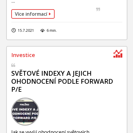
...
Více informací
15.7.2021
6 min.
SVĚTOVÉ INDEXY A JEJICH
OHODNOCENÍ PODLE FORWARD
P/E
Jak se vyvíjí ohodnocení světových