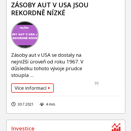
INVESTIČNÍ STRATEGIE
ZÁSOBY AUT V USA JSOU
REKORDNĚ NÍZKÉ
FOND SLAVIC CAPITAL
PODÍLOVÉ FONDY
Zásoby aut v USA se dostaly na
nejnižší úroveň od roku 1967. V
důsledku tohoto vývoje prudce
stoupla ...
Více informací
30.7.2021
4 min.