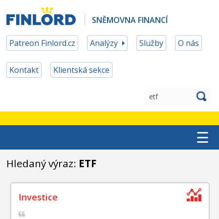
SNĚMOVNA FINANCÍ
Patreon Finlord.cz
Analýzy
Služby
O nás
Kontakt
Klientská sekce
☰
TOP ETF
Hledaný výraz:
ETF
MĚNOVÉ ZAJIŠTĚNÍ
PATREON ČLENSTVÍ