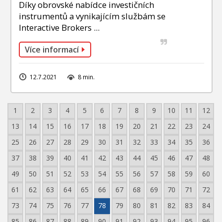
Díky obrovské nabídce investičních
instrumentů a vynikajícím službám se
Interactive Brokers ...
Více informací
12.7.2021
8 min.
1
2
3
4
5
6
7
8
9
10
11
12
13
14
15
16
17
18
19
20
21
22
23
24
25
26
27
28
29
30
31
32
33
34
35
36
37
38
39
40
41
42
43
44
45
46
47
48
49
50
51
52
53
54
55
56
57
58
59
60
61
62
63
64
65
66
67
68
69
70
71
72
73
74
75
76
77
78
79
80
81
82
83
84
85
86
87
88
89
90
91
92
93
94
95
96