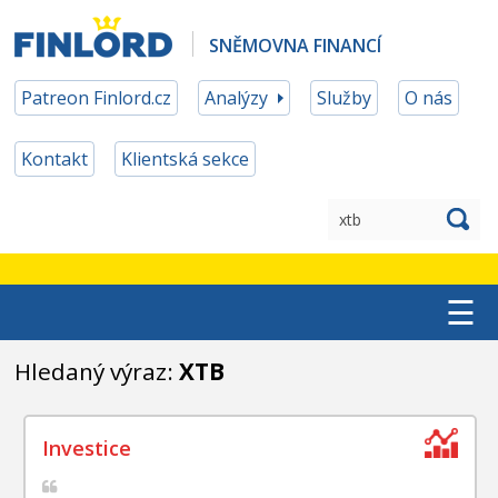
SNĚMOVNA FINANCÍ
Patreon Finlord.cz
Analýzy
Služby
O nás
Kontakt
Klientská sekce
☰
TOP ETF
Hledaný výraz:
XTB
MĚNOVÉ ZAJIŠTĚNÍ
PATREON ČLENSTVÍ