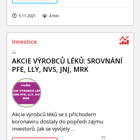
5.11.2021
4 min.
AKCIE VÝROBCŮ LÉKŮ: SROVNÁNÍ
PFE, LLY, NVS, JNJ, MRK
Akcie výrobců léků se s příchodem
koronaviru dostaly do popředí zájmu
investorů. Jak se vyvíjely ...