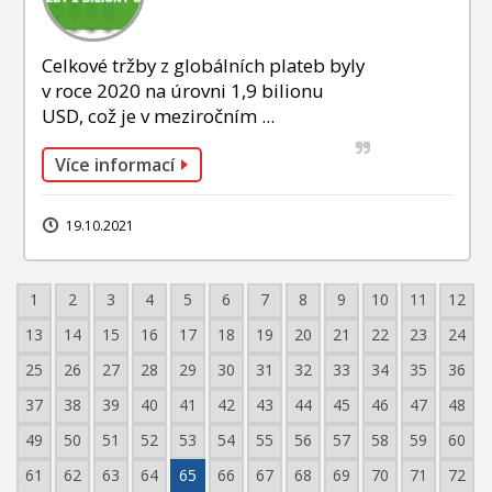
Celkové tržby z globálních plateb byly
v roce 2020 na úrovni 1,9 bilionu
USD, což je v meziročním ...
Více informací
19.10.2021
1
2
3
4
5
6
7
8
9
10
11
12
13
14
15
16
17
18
19
20
21
22
23
24
25
26
27
28
29
30
31
32
33
34
35
36
37
38
39
40
41
42
43
44
45
46
47
48
49
50
51
52
53
54
55
56
57
58
59
60
61
62
63
64
65
66
67
68
69
70
71
72