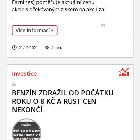
Earnings) poměřuje aktuální cenu
akcie s očekávaným ziskem na akcii za
...
Více informací
21.10.2021
4 min.
BENZÍN ZDRAŽIL OD POČÁTKU
ROKU O 8 KČ A RŮST CEN
NEKONČÍ