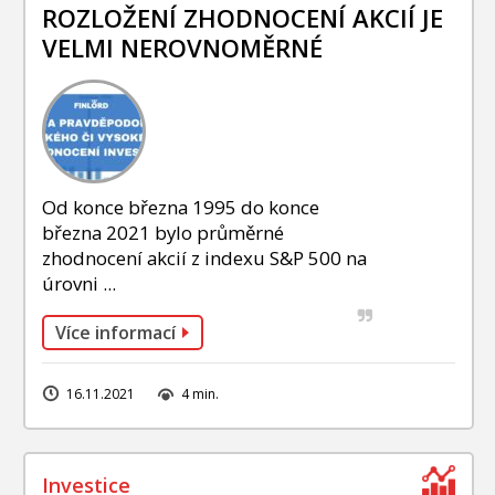
INVESTIČNÍ STRATEGIE
ROZLOŽENÍ ZHODNOCENÍ AKCIÍ JE
VELMI NEROVNOMĚRNÉ
FOND SLAVIC CAPITAL
PODÍLOVÉ FONDY
Od konce března 1995 do konce
března 2021 bylo průměrné
zhodnocení akcií z indexu S&P 500 na
úrovni ...
Více informací
16.11.2021
4 min.