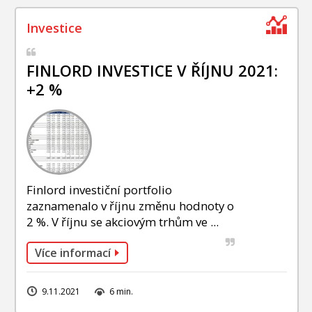
FINLORD INVESTICE V ŘÍJNU 2021:
+2 %
Finlord investiční portfolio
zaznamenalo v říjnu změnu hodnoty o
2 %. V říjnu se akciovým trhům ve ...
Více informací
9.11.2021
6 min.