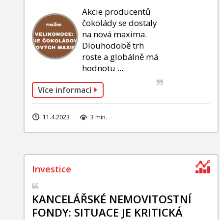
Akcie producentů
čokolády se dostaly
na nová maxima.
Dlouhodobě trh
roste a globálně má
hodnotu ...
Více informací
11.4.2023
3 min.
KANCELÁŘSKÉ NEMOVITOSTNÍ
FONDY: SITUACE JE KRITICKÁ