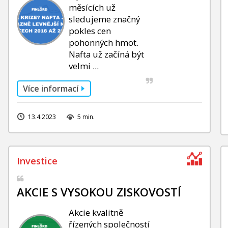
měsících už
sledujeme značný
pokles cen
pohonných hmot.
Nafta už začíná být
velmi ...
Více informací
13.4.2023
5 min.
AKCIE S VYSOKOU ZISKOVOSTÍ
Akcie kvalitně
řízených společností