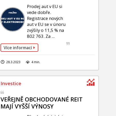
Prodej aut v EU si
vede dobře.
Registrace nových
aut v EU se v únoru
zvýšily o 11,5 % na
802 763. Za ...
Více informací
28.3.2023
4 min.
VEŘEJNĚ OBCHODOVANÉ REIT
MAJÍ VYŠŠÍ VÝNOSY