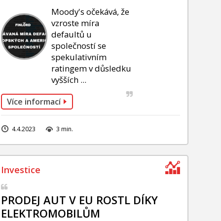
Moody's očekává, že
vzroste míra
defaultů u
společností se
spekulativním
ratingem v důsledku
vyšších ...
Více informací
4.4.2023
3 min.
PRODEJ AUT V EU ROSTL DÍKY
ELEKTROMOBILŮM