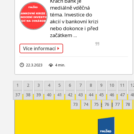
Krach bank je
mediálně vděčná
téma. Investice do
akcií v bankovní krizi
nebo dokonce i před
začátkem ...
Více informací
22.3.2023
4 min.
1
2
3
4
5
6
7
8
9
10
11
1
37
38
39
40
41
42
43
44
45
46
47
4
Ebook
73
74
75
76
77
78