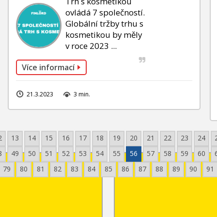
Trh s kosmetikou
ovládá 7 společností.
Globální tržby trhu s
kosmetikou by měly
v roce 2023 ...
Více informací
21.3.2023
3 min.
2
13
14
15
16
17
18
19
20
21
22
23
24
8
49
50
51
52
53
54
55
56
57
58
59
60
79
80
81
82
83
84
85
86
87
88
89
90
91