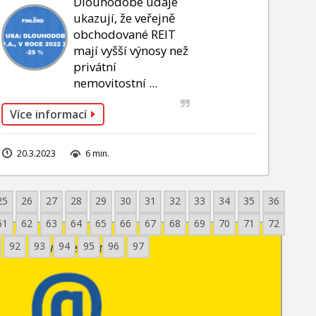
Dlouhodobé údaje
ukazují, že veřejně
obchodované REIT
mají vyšší výnosy než
privátní
nemovitostní ...
Více informací
20.3.2023
6 min.
25
26
27
28
29
30
31
32
33
34
35
36
61
62
63
64
65
66
67
68
69
70
71
72
Newsletter
92
93
94
95
96
97