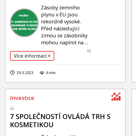
Zásoby zemního
plynu v EU jsou
rekordně vysoké.
Před následující
zimou se zásobníky
mohou naplnit na ...
Více informací
29.3.2023
6 min.
7 SPOLEČNOSTÍ OVLÁDÁ TRH S
KOSMETIKOU