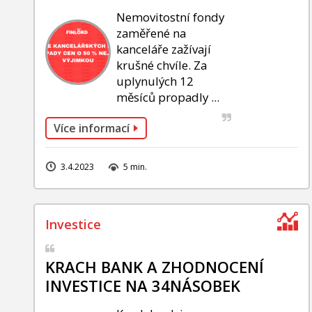
Nemovitostní fondy
zaměřené na
kanceláře zažívají
krušné chvíle. Za
uplynulých 12
měsíců propadly ...
Více informací
3.4.2023
5 min.
KRACH BANK A ZHODNOCENÍ
INVESTICE NA 34NÁSOBEK