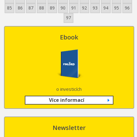
85
86
87
88
89
90
91
92
93
94
95
96
97
Ebook
o investicích
Více informací
Newsletter