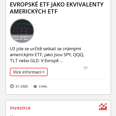
INVESTIČNÍ STRATEGIE
EVROPSKÉ ETF JAKO EKVIVALENTY
AMERICKÝCH ETF
FOND SLAVIC CAPITAL
PODÍLOVÉ FONDY
Už jste se určitě setkali se známými
americkými ETF, jako jsou SPY, QQQ,
TLT nebo GLD. V Evropě ...
Více informací
9.1.2025
3 min.