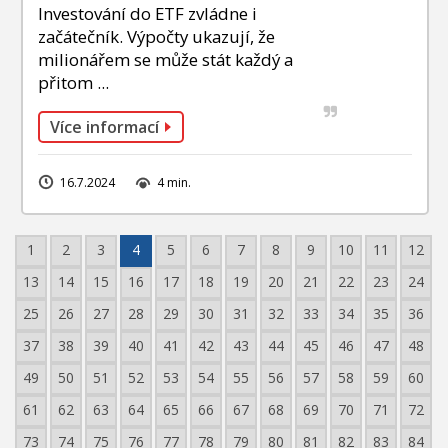
Investování do ETF zvládne i
začátečník. Výpočty ukazují, že
milionářem se může stát každý a
přitom ...
Více informací
16.7.2024
4 min.
1
2
3
4
5
6
7
8
9
10
11
12
13
14
15
16
17
18
19
20
21
22
23
24
25
26
27
28
29
30
31
32
33
34
35
36
37
38
39
40
41
42
43
44
45
46
47
48
49
50
51
52
53
54
55
56
57
58
59
60
61
62
63
64
65
66
67
68
69
70
71
72
73
74
75
76
77
78
79
80
81
82
83
84