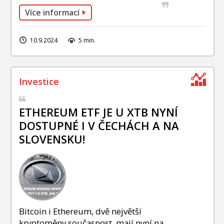
Více informací
10.9.2024
5 min.
ETHEREUM ETF JE U XTB NYNÍ
DOSTUPNÉ I V ČECHÁCH A NA
SLOVENSKU!
Bitcoin i Ethereum, dvě největší
kryptoměny současnost, mají nyní na