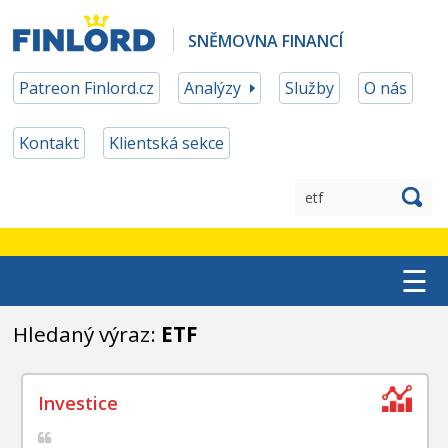
SNĚMOVNA FINANCÍ
Patreon Finlord.cz
Analýzy
Služby
O nás
Kontakt
Klientská sekce
☰
TOP ETF
Hledaný výraz:
ETF
MĚNOVÉ ZAJIŠTĚNÍ
PATREON ČLENSTVÍ