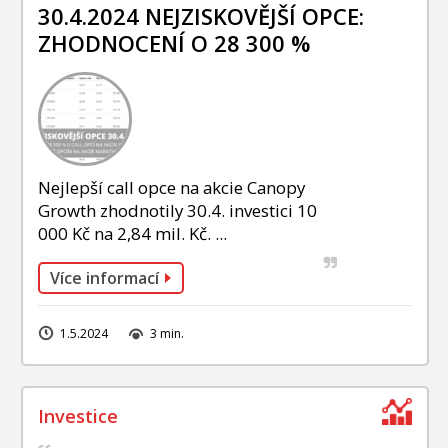
INVESTIČNÍ STRATEGIE
30.4.2024 NEJZISKOVĚJŠÍ OPCE:
ZHODNOCENÍ O 28 300 %
FOND SLAVIC CAPITAL
PODÍLOVÉ FONDY
Nejlepší call opce na akcie Canopy
Growth zhodnotily 30.4. investici 10
000 Kč na 2,84 mil. Kč. ...
Více informací
1.5.2024
3 min.