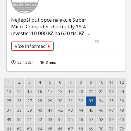
Nejlepší put opce na akcie Super
Micro Computer zhodnotily 19.4.
investici 10 000 Kč na 620 tis. Kč. ...
Více informací
22.4.2024
3 min.
1
2
3
4
5
6
7
8
9
10
11
12
13
14
15
16
17
18
19
20
21
22
23
24
25
26
27
28
29
30
31
32
33
34
35
36
37
38
39
40
41
42
43
44
45
46
47
48
49
50
51
52
53
54
55
56
57
58
59
60
61
62
63
64
65
66
67
68
69
70
71
72