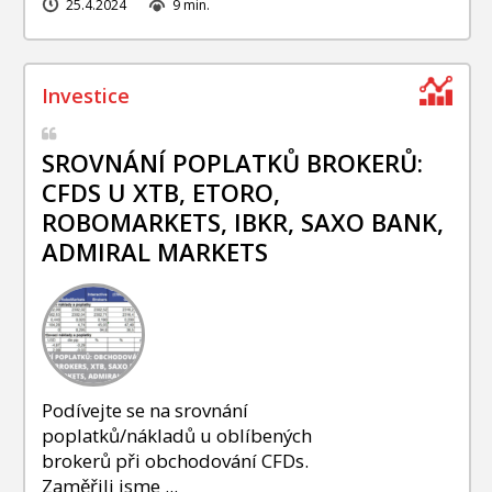
25.4.2024
9 min.
SROVNÁNÍ POPLATKŮ BROKERŮ:
CFDS U XTB, ETORO,
ROBOMARKETS, IBKR, SAXO BANK,
ADMIRAL MARKETS
Podívejte se na srovnání
poplatků/nákladů u oblíbených
brokerů při obchodování CFDs.
Zaměřili jsme ...