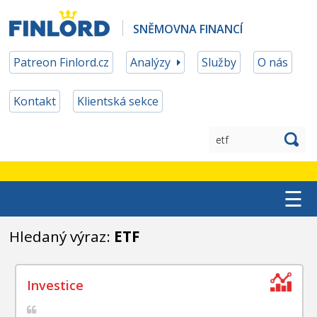
SNĚMOVNA FINANCÍ
Patreon Finlord.cz
Analýzy
Služby
O nás
Kontakt
Klientská sekce
☰
TOP ETF
Hledaný výraz:
ETF
MĚNOVÉ ZAJIŠTĚNÍ
PATREON ČLENSTVÍ