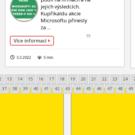
jejich výsledcích.
Kupříkaldu akcie
Microsoftu přinesly
za ...
Více informací
3.2.2022
5 min.
2
13
14
15
16
17
18
19
20
21
22
23
24
37
38
39
40
41
42
43
44
45
46
47
48
49