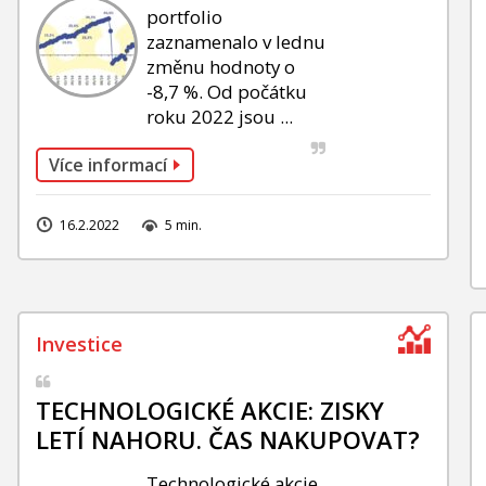
portfolio
zaznamenalo v lednu
změnu hodnoty o
-8,7 %. Od počátku
roku 2022 jsou ...
Více informací
16.2.2022
5 min.
TECHNOLOGICKÉ AKCIE: ZISKY
LETÍ NAHORU. ČAS NAKUPOVAT?
Technologické akcie