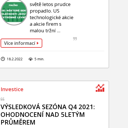
světě letos prudce
propadlo. US
technologické akcie
a akcie firem s
malou tržní ...
Více informací
18.2.2022
5 min.
VÝSLEDKOVÁ SEZÓNA Q4 2021:
OHODNOCENÍ NAD 5LETÝM
PRŮMĚREM