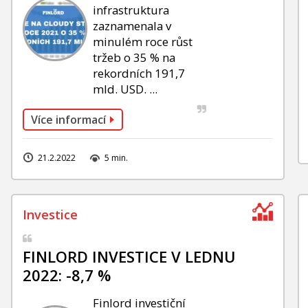
infrastruktura
zaznamenala v
minulém roce růst
tržeb o 35 % na
rekordních 191,7
mld. USD. ...
Více informací
21.2.2022
5 min.
FINLORD INVESTICE V LEDNU
2022: -8,7 %
Finlord investiční