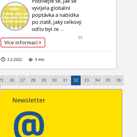
Podívejte se, jak se
vyvíjela globální
poptávka a nabídka
po zlatě, jaký celkový
odliv byl ze ...
Více informací
2.2.2022
3 min.
25
26
27
28
29
30
31
32
33
34
35
36
Newsletter