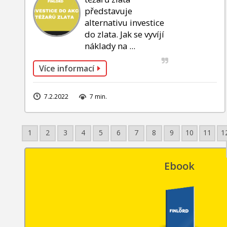
představuje
alternativu investice
do zlata. Jak se vyvíjí
náklady na ...
Více informací
7.2.2022
7 min.
1
2
3
4
5
6
7
8
9
10
11
1
Ebook