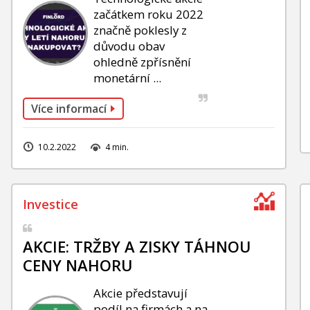
začátkem roku 2022
značně poklesly z
důvodu obav
ohledně zpřísnění
monetární ...
Více informací
10.2.2022
4 min.
AKCIE: TRŽBY A ZISKY TÁHNOU
CENY NAHORU
Akcie představují
podíl na firmách a na