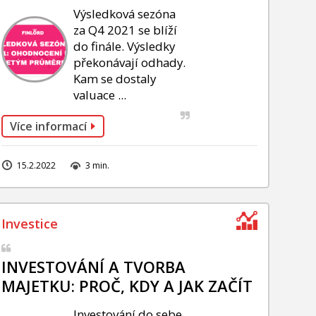
Výsledková sezóna
za Q4 2021 se blíží
do finále. Výsledky
překonávají odhady.
Kam se dostaly
valuace ...
Více informací
15.2.2022
3 min.
INVESTOVÁNÍ A TVORBA
MAJETKU: PROČ, KDY A JAK ZAČÍT
Investování do sebe