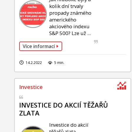
kolik dní trvaly
propady známého
amerického
akciového indexu
S&P 500? Lze už ...
Více informací
14.2.2022
5 min.
INVESTICE DO AKCIÍ TĚŽAŘŮ
ZLATA
Investice do akcií
těžařů zlata