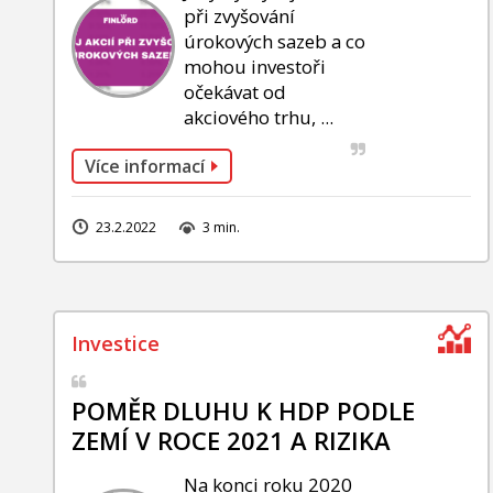
při zvyšování
úrokových sazeb a co
mohou investoři
očekávat od
akciového trhu, ...
Více informací
23.2.2022
3 min.
POMĚR DLUHU K HDP PODLE
ZEMÍ V ROCE 2021 A RIZIKA
Na konci roku 2020