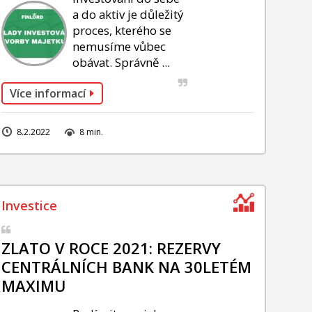
a do aktiv je důležitý
proces, kterého se
nemusíme vůbec
obávat. Správně ...
Více informací
8.2.2022
8 min.
ZLATO V ROCE 2021: REZERVY
CENTRÁLNÍCH BANK NA 30LETÉM
MAXIMU