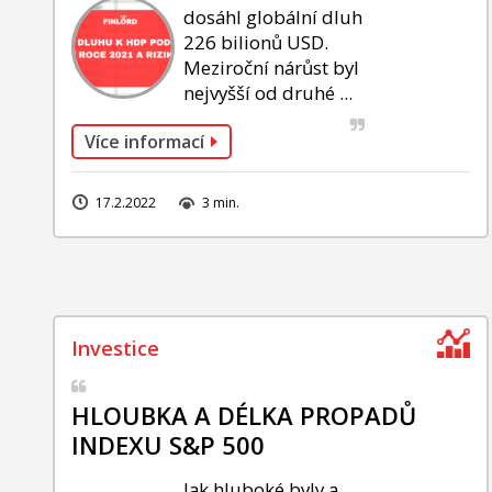
dosáhl globální dluh
226 bilionů USD.
Meziroční nárůst byl
nejvyšší od druhé ...
Více informací
17.2.2022
3 min.
HLOUBKA A DÉLKA PROPADŮ
INDEXU S&P 500
Jak hluboké byly a