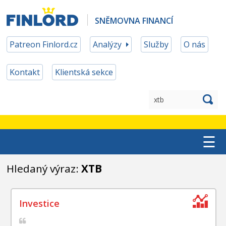
SNĚMOVNA FINANCÍ
Patreon Finlord.cz
Analýzy
Služby
O nás
Kontakt
Klientská sekce
☰
TOP ETF
Hledaný výraz:
XTB
MĚNOVÉ ZAJIŠTĚNÍ
PATREON ČLENSTVÍ