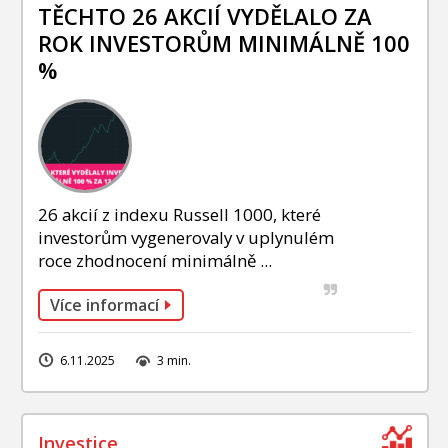
INVESTIČNÍ STRATEGIE
TĚCHTO 26 AKCIÍ VYDĚLALO ZA
ROK INVESTORŮM MINIMÁLNĚ 100
FOND SLAVIC CAPITAL
%
PODÍLOVÉ FONDY
26 akcií z indexu Russell 1000, které
investorům vygenerovaly v uplynulém
roce zhodnocení minimálně ...
Více informací
6.11.2025
3 min.